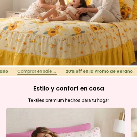
Comprar en sale →
20% off en la Promo de Verano
Co
Estilo y confort en casa
Textiles premium hechos para tu hogar