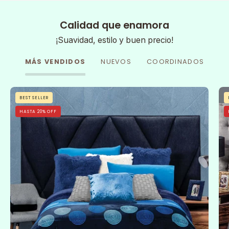
Calidad que enamora
¡Suavidad, estilo y buen precio!
MÁS VENDIDOS
NUEVOS
COORDINADOS
Cobertor
BEST SELLER
Flannel
HASTA 20% OFF
Con
Borrega
Sfera