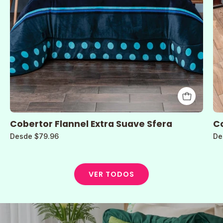
Cobertor Flannel Extra Suave Sfera
Co
Desde $79.96
De
VER TODOS