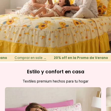
Comprar en sale →
20% off en la Promo de Verano
C
Estilo y confort en casa
Textiles premium hechos para tu hogar