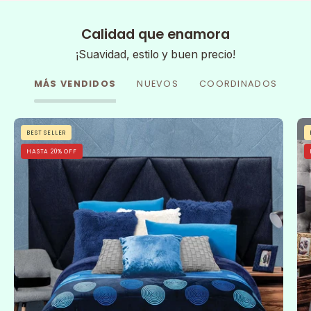
Calidad que enamora
¡Suavidad, estilo y buen precio!
MÁS VENDIDOS
NUEVOS
COORDINADOS
Cobertor
BEST SELLER
Flannel
HASTA 20% OFF
Con
Borrega
Sfera