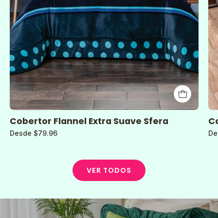
Cobertor Flannel Extra Suave Sfera
Co
Desde $79.96
De
VER TODOS