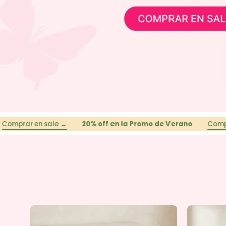
n sale →
20% off en la Promo de Verano
Comprar en sal