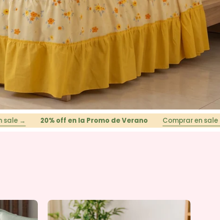
20% off en la Promo de Verano
Comprar en sale →
20% 