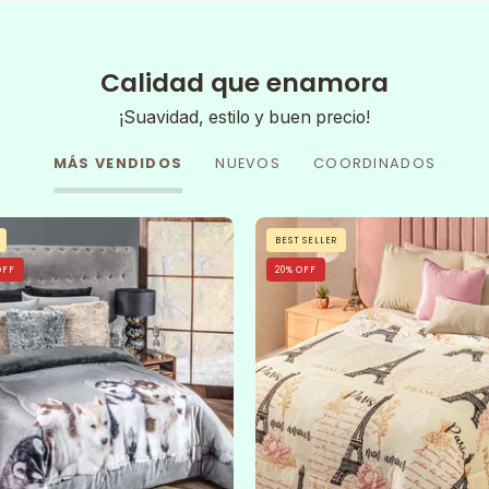
Calidad que enamora
¡Suavidad, estilo y buen precio!
MÁS VENDIDOS
NUEVOS
COORDINADOS
Cobertor
A
BEST SELLER
Huskys
neatly
OFF
20% OFF
made
bed
features
the
Cobertor
Flannel
Extra
Suave