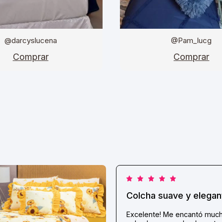
@darcyslucena
@Pam_lucg
Comprar
Comprar
Colcha suave y elegan
Excelente! Me encantó much