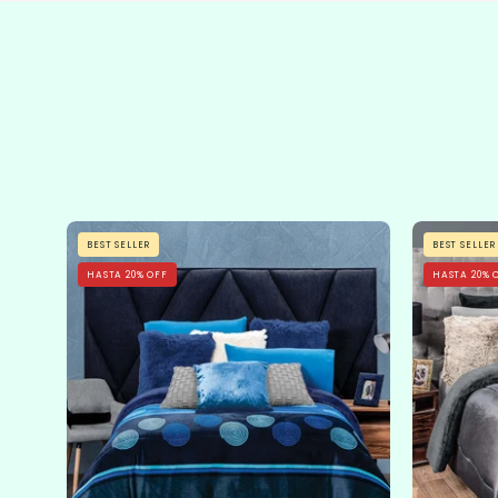
Cobertor
BEST SELLER
BEST SELLER
Flannel
HASTA 20% OFF
HASTA 20% 
Con
Borrega
Sfera