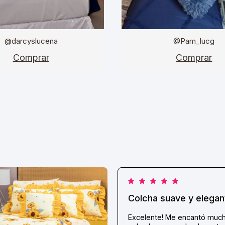
@darcyslucena
@Pam_lucg
Comprar
Comprar
Colcha suave y elegan
Excelente! Me encantó much