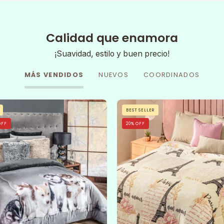
Calidad que enamora
¡Suavidad, estilo y buen precio!
MÁS VENDIDOS
NUEVOS
COORDINADOS
Cobertor
A
BEST SELLER
Huskys
neatly
OFF
20% OFF
made
bed
features
the
Cobertor
Flannel
Extra
Suave