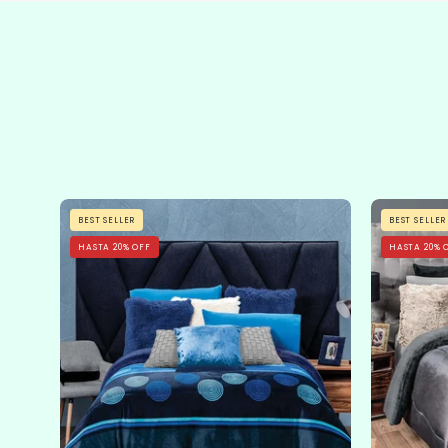
Cobertor
BEST SELLER
BEST SELLER
Flannel
HASTA 20% OFF
HASTA 20% 
Con
Borrega
Sfera