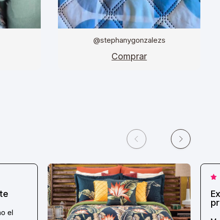
@stephanygonzalezs
Comprar
te
Ex
pr
o el